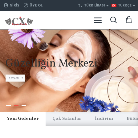
TL
GIRIŞ
ÜYE OL
TÜRK LIRASI
TÜRKÇE
Güzelliğin Merkezi
DEVAMI
Yeni Gelenler
Çok Satanlar
İndirim
Bütü