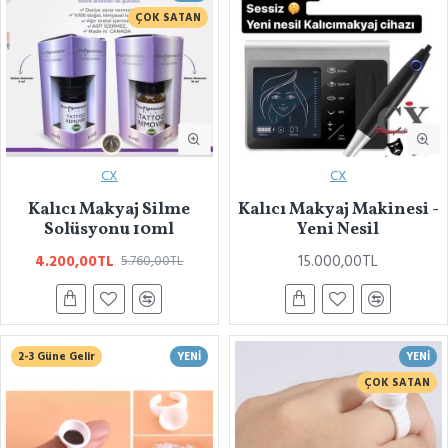
ÇOK SATAN
CX
CX
Kalıcı Makyaj Silme
Kalıcı Makyaj Makinesi -
Solüsyonu 10ml
Yeni Nesil
4.200,00TL
15.000,00TL
5.760,00TL
2-3 Güne Gelir
YENI
YENI
ÇOK SATAN