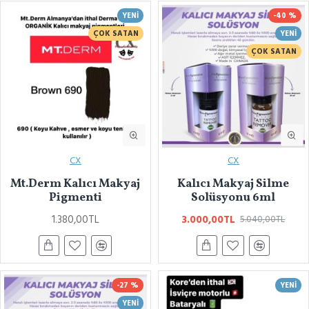
YENI
-40 %
ÇOK SATAN
YENI
ÇOK SATAN
CX
CX
Mt.Derm Kalıcı Makyaj
Kalıcı Makyaj Silme
Pigmenti
Solüsyonu 6ml
1.380,00TL
3.000,00TL
5.040,00TL
-27 %
YENI
YENI