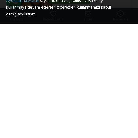
Aydınlatma Metni
sayfamızdan erişebilirsiniz. Bu siteyi
kullanmaya devam ederseniz çerezleri kullanmamızı kabul
etmiş sayılırsınız.
Ana Sayfa
Beğendiklerim
Email
Hemen Ara
CX
CX
CX Teracota Allık
CX Tonik
Paleti /B
600,00TL
960,00TL