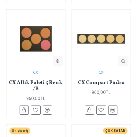
CX
CX
CX Allık Paleti 5 Renk
CX Compact Pudra
/B
960,00TL
960,00TL
Ön sipariş
ÇOK SATAN