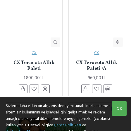
CX
CX
CX Teracota Allık
CX Teracota Allık
Paleti
Paleti /A
1.800,00TL
960,00TL
Sizlere daha etkin bir alışveriş deneyimi sunabilmek, internet
OK
YENI
sitemizin kullanımını ve işlevselliğini geliştirmek ve reklam
amaçlı olarak, yasal düzenlemelere uygun çerezler (cookies)
kullanıyoruz. Detaylı bilgiye
Çerez Politikası
ve
ÜRÜN FILTRELE