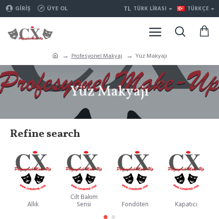
TL
GIRIŞ
ÜYE OL
TÜRK LIRASI
TÜRKÇE
Profesyonel Makyaj
Yüz Makyajı
Yüz Makyajı
Refine search
Cilt Bakım
Allık
Serisi
Fondöten
Kapatıcı