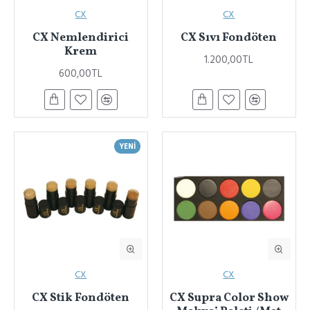
CX
CX
CX Nemlendirici
CX Sıvı Fondöten
Krem
1.200,00TL
600,00TL
YENI
CX
CX
CX Stik Fondöten
CX Supra Color Show