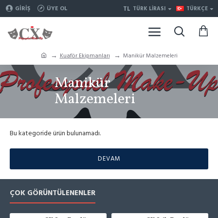
TL
GIRIŞ
ÜYE OL
TÜRK LIRASI
TÜRKÇE
Kuaför Ekipmanları
Manikür Malzemeleri
Manikür
Malzemeleri
Bu kategoride ürün bulunamadı.
DEVAM
ÇOK GÖRÜNTÜLENENLER