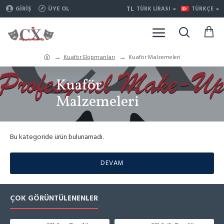
TL
GIRIŞ
ÜYE OL
TÜRK LIRASI
TÜRKÇE
Kuaför Ekipmanları
Kuaför Malzemeleri
Kuaför
Malzemeleri
Bu kategoride ürün bulunamadı.
DEVAM
ÇOK GÖRÜNTÜLENENLER