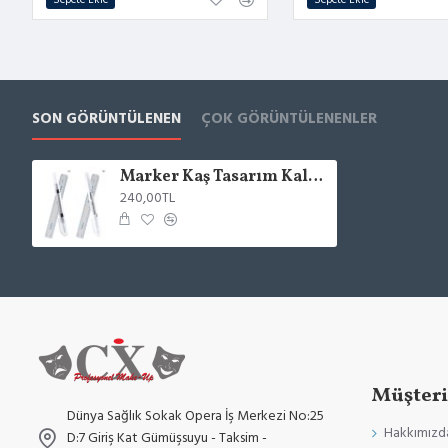
SON GÖRÜNTÜLENEN
ÇOK GÖRÜNTÜLENENLER
Marker Kaş Tasarım Kalemi
240,00TL
Müşteri
Dünya Sağlık Sokak Opera İş Merkezi No:25
Hakkımızd
D:7 Giriş Kat Gümüşsuyu - Taksim -