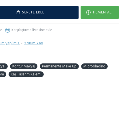
SEPETE EKLE
HEMEN AL
le
Karşılaştırma listesine ekle
um yapılmış.
-
Yorum Yap
kyaj
Kontür Makyaj
Permanente Make Up
Microblading
em
Kaş Tasarım Kalemi