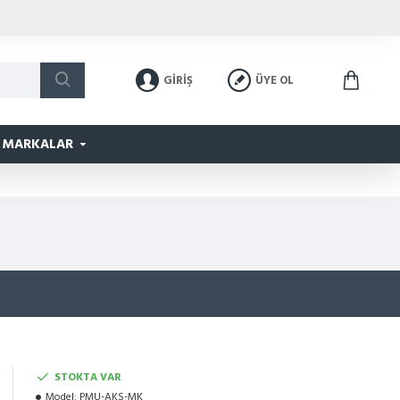
GIRIŞ
ÜYE OL
MARKALAR
STOKTA VAR
Model:
PMU-AKS-MK