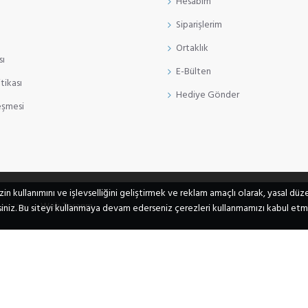
Hesabım
Siparişlerim
Ortaklık
sı
E-Bülten
itikası
Hediye Gönder
eşmesi
zin kullanımını ve işlevselliğini geliştirmek ve reklam amaçlı olarak, yasal d
 Herşey...
Web Tasarım
iniz. Bu siteyi kullanmaya devam ederseniz çerezleri kullanmamızı kabul etmiş 