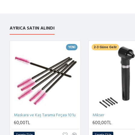
AYRICA SATIN ALINDI
YENI
2-3 Güne Gelir
Maskara ve Kaş Tarama Fırçası 10'lu
Mikser
60,00TL
600,00TL
Sepete Ekle
Sepete Ekle