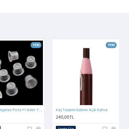
YENI
YENI
50 Adet Süngersiz Pota +1 Adet Yüzük
Kaş Tasarım Kalemi Açık Kahve
240,00TL
Sepete Ekle