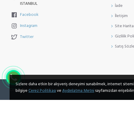
ISTANBUL
İade
Facebook
İletişim
Instagram
Site Harita
Gizlilik Pol
Twitter
Satış Sözl
Sizlere daha etkin bir alışveriş deneyimi sunabilmek, internet sitemi
Copyright © 2012 - 2023, Cxmakeup Bütün Hakları Saklıdır | Makyaj İçin
bilgiye
Çerez Politikası
ve
Aydınlatma Metni
sayfamızdan erişebilirs