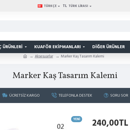
TL
TÜRKÇE
TÜRK LIRASI
Ç ÜRÜNLERI
KUAFÖR EKIPMANLARI
DIĞER ÜRÜNLER
Aksesuarlar
Marker Kaş Tasarım Kalemi
Marker Kaş Tasarım Kalemi
ÜCRETSIZ KARGO
TELEFONLA DESTEK
SORU SOR
YENI
240,00TL