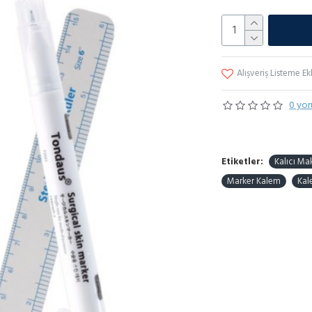
Alışveriş Listeme Ek
0 yor
Etiketler:
Kalıcı Ma
Marker Kalem
Kal