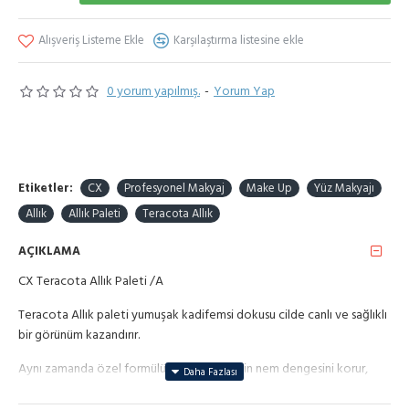
Alışveriş Listeme Ekle
Karşılaştırma listesine ekle
0 yorum yapılmış.
-
Yorum Yap
Etiketler:
CX
Profesyonel Makyaj
Make Up
Yüz Makyajı
Allık
Allık Paleti
Teracota Allık
AÇIKLAMA
CX Teracota Allık Paleti /A
Teracota Allık paleti yumuşak kadifemsi dokusu cilde canlı ve sağlıklı
bir görünüm kazandırır.
Aynı zamanda özel formülü sayesinde cildin nem dengesini korur,
besler, yatıştırır, dış etkenlere karşı korur.