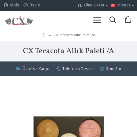
TL
GIRIŞ
ÜYE OL
TÜRK LIRASI
TÜRKÇE
CX Teracota Allık Paleti /A
CX Teracota Allık Paleti /A
Ücretsiz Kargo
Telefonla Destek
Soru Sor