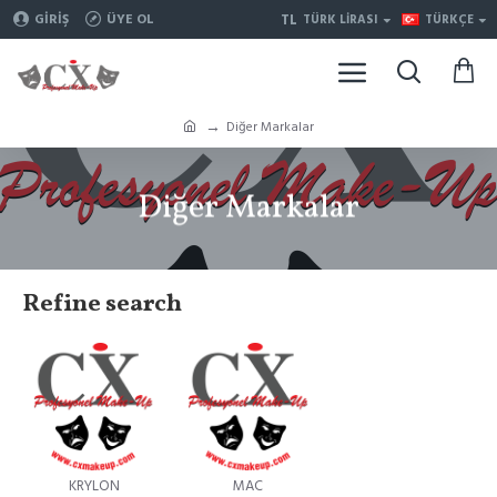
TL
GIRIŞ
ÜYE OL
TÜRK LIRASI
TÜRKÇE
Diğer Markalar
Diğer Markalar
Refine search
KRYLON
MAC